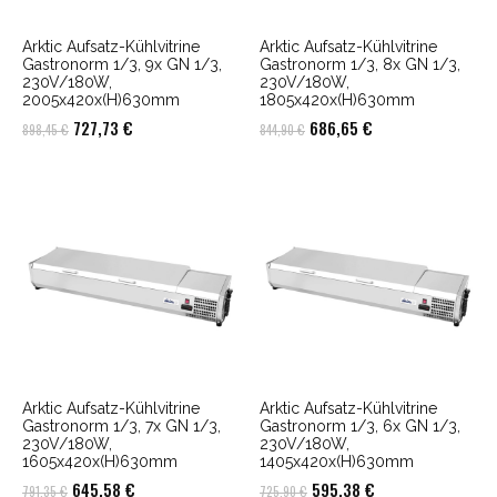
Arktic Aufsatz-Kühlvitrine
Arktic Aufsatz-Kühlvitrine
Gastronorm 1/3, 9x GN 1/3,
Gastronorm 1/3, 8x GN 1/3,
230V/180W,
230V/180W,
2005x420x(H)630mm
1805x420x(H)630mm
Ursprünglicher
Aktueller
Ursprünglicher
Aktueller
727,73
€
686,65
€
898,45
€
844,90
€
Preis
Preis
Preis
Preis
war:
ist:
war:
ist:
898,45 €
727,73 €.
844,90 €
686,65 €.
Arktic Aufsatz-Kühlvitrine
Arktic Aufsatz-Kühlvitrine
Gastronorm 1/3, 7x GN 1/3,
Gastronorm 1/3, 6x GN 1/3,
230V/180W,
230V/180W,
1605x420x(H)630mm
1405x420x(H)630mm
Ursprünglicher
Aktueller
Ursprünglicher
Aktueller
645,58
€
595,38
€
791,35
€
725,90
€