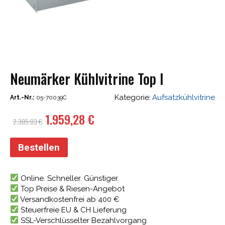
Neumärker Kühlvitrine Top I
Kategorie:
Aufsatzkühlvitrine
Art.-Nr.:
05-70039C
Ursprünglicher
Aktueller
1.959,28
€
2.305,03
€
Preis
Preis
war:
ist:
Bestellen
2.305,03 €
1.959,28 €.
Online. Schneller. Günstiger.
Top Preise & Riesen-Angebot
Versandkostenfrei ab 400 €
Steuerfreie EU & CH Lieferung
SSL-Verschlüsselter Bezahlvorgang