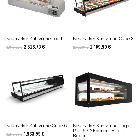
Neumärker Kühlvitrine Top II
Neumärker Kühlvitrine Cube 8
Ursprünglicher
Aktueller
Ursprünglicher
Aktueller
2.526,73
€
2.109,99
€
2.972,62
€
2.482,34
€
Preis
Preis
Preis
Preis
war:
ist:
war:
ist:
2.972,62 €
2.526,73 €.
2.482,34 €
2.109,99 €.
Neumärker Kühlvitrine Cube 6
Neumärker Kühlvitrine Logic
Plus 6P 2 Ebenen | Flacher
Ursprünglicher
Aktueller
1.933,99
€
2.275,28
€
Boden