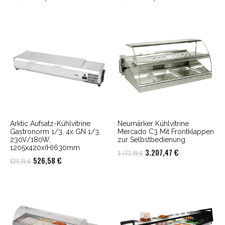
Preis
Preis
Preis
Preis
war:
ist:
war:
ist:
791,35 €
645,58 €.
725,90 €
595,38 €.
Arktic Aufsatz-Kühlvitrine
Neumärker Kühlvitrine
Gastronorm 1/3, 4x GN 1/3,
Mercado C3 Mit Frontklappen
230V/180W,
zur Selbstbedienung
1205x420x(H)630mm
Ursprünglicher
Aktueller
3.207,47
€
3.773,49
€
Ursprünglicher
Aktueller
526,58
€
624,75
€
Preis
Preis
Preis
Preis
war:
ist:
war:
ist:
3.773,49 €
3.207,47 €.
624,75 €
526,58 €.